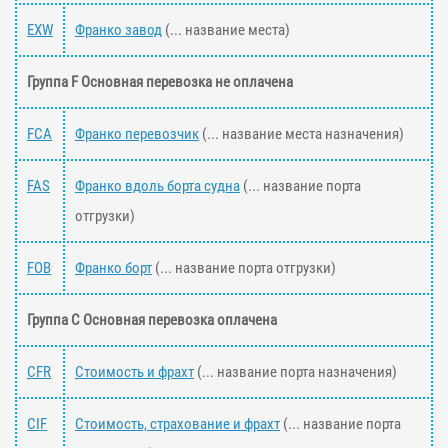
EXW
Франко завод
(... название места)
Группа F Основная перевозка не оплачена
FCA
Франко перевозчик
(... название места назначения)
FAS
Франко вдоль борта судна
(... название порта
отгрузки)
FOB
Франко борт
(... название порта отгрузки)
Группа С Основная перевозка оплачена
CFR
Стоимость и фрахт
(... название порта назначения)
CIF
Стоимость, страхование и фрахт
(... название порта